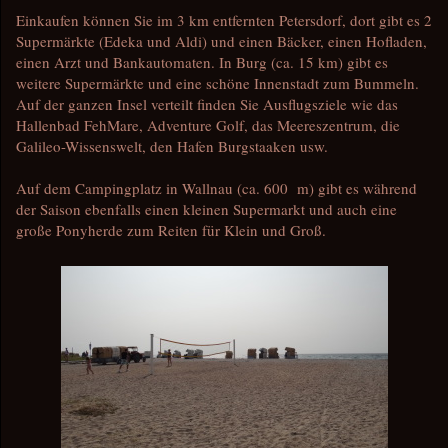
Einkaufen können Sie im 3 km entfernten Petersdorf, dort gibt es 2
Supermärkte (Edeka und Aldi) und einen Bäcker, einen Hofladen,
einen Arzt und Bankautomaten. In Burg (ca. 15 km) gibt es
weitere Supermärkte und eine schöne Innenstadt zum Bummeln.
Auf der ganzen Insel verteilt finden Sie Ausflugsziele wie das
Hallenbad FehMare, Adventure Golf, das Meereszentrum, die
Galileo-Wissenswelt, den Hafen Burgstaaken usw.
Auf dem Campingplatz in Wallnau (ca. 600 m) gibt es während
der Saison ebenfalls einen kleinen Supermarkt und auch eine
große Ponyherde zum Reiten für Klein und Groß.