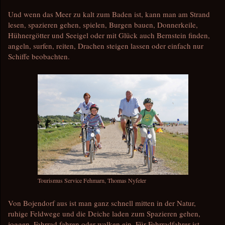
Und wenn das Meer zu kalt zum Baden ist, kann man am Strand
lesen, spazieren gehen, spielen, Burgen bauen, Donnerkeile,
Hühnergötter und Seeigel oder mit Glück auch Bernstein finden,
angeln, surfen, reiten, Drachen steigen lassen oder einfach nur
Schiffe beobachten.
Tourismus Service Fehmarn, Thomas Nyfeler
Von Bojendorf aus ist man ganz schnell mitten in der Natur,
ruhige Feldwege und die Deiche laden zum Spazieren gehen,
joggen, Fahrrad fahren oder walken ein. Für Fahrradfahrer ist